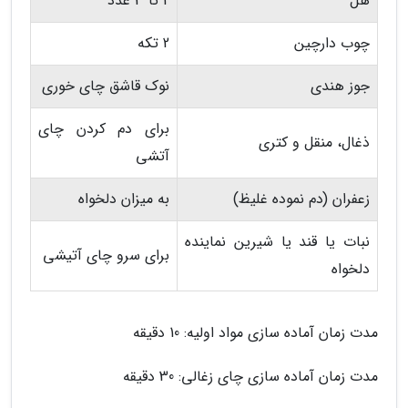
هل
2 تا 3 عدد
چوب دارچین
2 تکه
جوز هندی
نوک قاشق چای خوری
برای دم کردن چای
ذغال، منقل و کتری
آتشی
زعفران (دم نموده غلیظ)
به میزان دلخواه
نبات یا قند یا شیرین نماینده
برای سرو چای آتیشی
دلخواه
مدت زمان آماده سازی مواد اولیه: 10 دقیقه
مدت زمان آماده سازی چای زغالی: 30 دقیقه