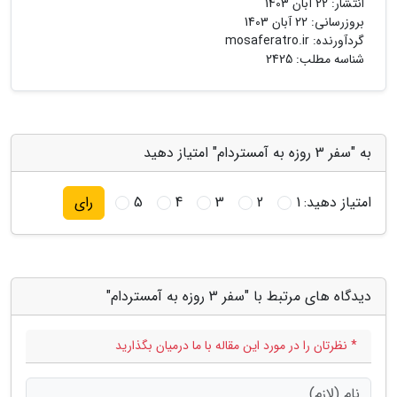
انتشار:
22 آبان 1403
بروزرسانی:
22 آبان 1403
گردآورنده:
mosaferatro.ir
شناسه مطلب: 2425
به "سفر 3 روزه به آمستردام" امتیاز دهید
امتیاز دهید:
1
2
3
4
5
رای
دیدگاه های مرتبط با "سفر 3 روزه به آمستردام"
* نظرتان را در مورد این مقاله با ما درمیان بگذارید