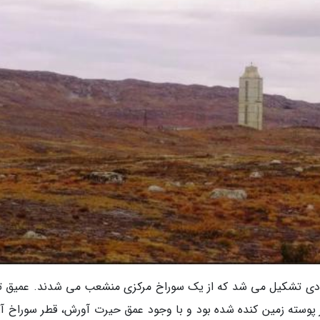
عددی تشکیل می شد که از یک سوراخ مرکزی منشعب می شدند. عمیق ت
له ها که SG3 نام داشت، تا عمق 12263 متر پوسته زمین کنده شده بود و با وجود عمق حیرت آورش، قطر سوراخ