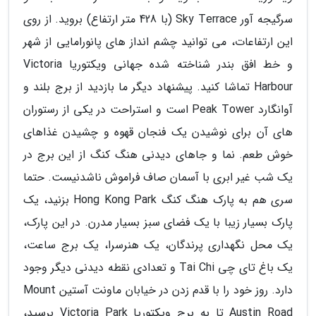
سرگیجه آور Sky Terrace (با 428 متر ارتفاع) بروید. از روی
این ارتفاعات، می توانید چشم انداز های پانورامایی از شهر
و خط افق بندر شناخته شده جهانی ویکتوریا Victoria
Harbour تماشا کنید. پیشنهاد دیگر ما بازدید از برج بلند و
آوانگارد Peak Tower است و استراحت در یکی از رستوران
های آن برای نوشیدن یک فنجان قهوه و چشیدن غذاهای
خوش طعم. نما و جاهای دیدنی هنگ کنگ از این برج در
یک شب غیر ابری با آسمان صاف فراموش ناشدنیست. حتما
سری هم به پارک هنگ کنگ Hong Kong Park بزنید، یک
پارک بسیار زیبا با یک فضای سبز بسیار مدرن. در این پارک،
یک محل نگهداری پرندگان، یک هنرسرا، یک برج ساعت،
یک باغ تای چی Tai Chi و تعدادی نقطه دیدنی دیگر وجود
دارد. روز خود را با قدم زدن در خیابان ماونت آستین Mount
Austin Road تا به برج ویکتوریا Victoria Park برسید،