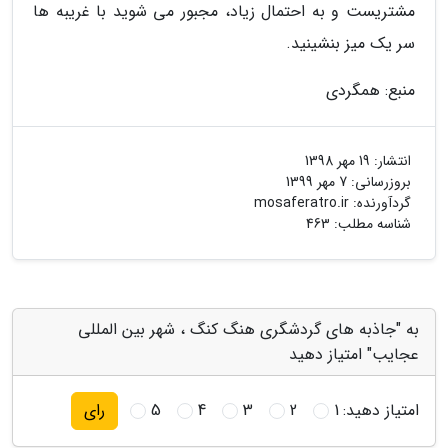
مشتریست و به احتمال زیاد، مجبور می شوید با غریبه ها
سر یک میز بنشینید.
منبع: همگردی
انتشار:
19 مهر 1398
بروزرسانی:
7 مهر 1399
گردآورنده:
mosaferatro.ir
شناسه مطلب: 463
به "جاذبه های گردشگری هنگ کنگ ، شهر بین المللی
عجایب" امتیاز دهید
امتیاز دهید:
1
2
3
4
5
رای