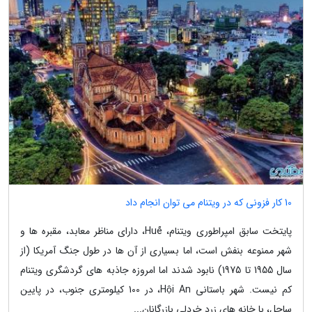
10 کار فزونی که در ویتنام می توان انجام داد
پایتخت سابق امپراطوری ویتنام، Huế، دارای مناظر معابد، مقبره ها و
شهر ممنوعه بنفش است، اما بسیاری از آن ها در طول جنگ آمریکا (از
سال 1955 تا 1975) نابود شدند اما امروزه جاذبه های گردشگری ویتنام
کم نیست. شهر باستانی Hội An، در 100 کیلومتری جنوب، در پایین
ساحل، با خانه های زرد خردلی بازرگانان...