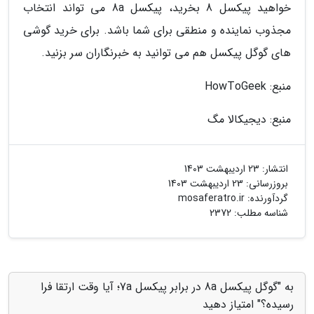
خواهید پیکسل 8 بخرید، پیکسل 8a می تواند انتخاب
مجذوب نماینده و منطقی برای شما باشد. برای خرید گوشی
های گوگل پیکسل هم می توانید به خبرنگاران سر بزنید.
منبع: HowToGeek
منبع: دیجیکالا مگ
انتشار:
23 اردیبهشت 1403
بروزرسانی:
23 اردیبهشت 1403
گردآورنده:
mosaferatro.ir
شناسه مطلب: 2372
به "گوگل پیکسل 8a در برابر پیکسل 7a؛ آیا وقت ارتقا فرا
رسیده؟" امتیاز دهید