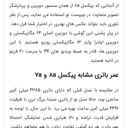
از آنجایی که پیکسل 8a از همان سنسور دوربین و پردازشگر
تصویر متفاوت در چیپست نو استفاده می نماید، پس از نظر
تئوری باید بتواند عکس های بهتری در اختیار شما قرار دهد.
در پنل پشتی این گوشی با دوربین اصلی 64 مگاپیکسلی و
دوربین اولترا واید 13 مگاپیکسلی روبرو هستیم. با این
دوربین ها، قادر به ضبط ویدیو های 4K با سرعت 60 فریم
در ثانیه هستید.
عمر باتری مشابه پیکسل 8a و 7a
در مقایسه با نسل قبلی که دارای باتری 4385 میلی آمپر
ساعتی بود، حالا نسل نو از باتری نسبتا بزرگ تری با ظرفیت
4492 میلی آمپر ساعت بهره می برد. با این حال، با توجه به
افزایش قدرت تراشه و 120 هرتزی شدن نمایشگر، احتمالا
عمر باتری هر دو گوشی تفاوت زیادی با هم نخواهد داشت.