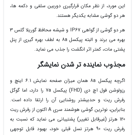
این مورد، از نظر مکان قرارگیری دوربین سلفی و دکمه ها،
هر دو گوشی مشابه یکدیگر هستند.
هر دو گوشی از گواهی IP67 و شیشه محافظ گوریلا گلس 3
بهره می برند و البته پیکسل 8a به لطف بهره گیری از پنل
پشتی مات، کمتر اثر انگشت را جذب می نماید.
مجذوب نماینده تر شدن نمایشگر
اگرچه پیکسل 8a همان میزان صفحه نمایش 6.1 اینچ و
رزولوشن فول اچ دی (FHD) پیکسل 7a را دارد، اما گوگل
رفرش ریت و حدبیشتر روشنایی آن را ارتقا داده است.
بنابراین، نوترین گوشی هوشمند سری A اکنون از رفرش ریت
120 هرتز (غیرقابل تغییر) پشتیبانی می نماید که نسبت به
رفرش ریت 90 هرتز نسل قبلی خود، بهبود قابل توجهی