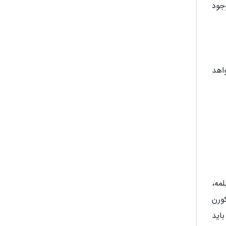
جود
ر خواهد
لمه،
کورن
باید