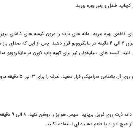
کچاپ، فلفل و پنیر بهره ببرید.
ای کاغذی بهره ببرید. دانه های ذرت را درون کیسه های کاغذی بریزی
درب آن را دوبار تا بزنید تا باز نگردد. کیسه ها را برای 2 الی 4 دقیقه در مایکروویو قرار دهید. پس از این که صدای
 کنید. کیسه های سیلیکونی نیز برای تهیه پاپ کورن در مایکروویو من
پاپ کورن را می توانید در ظروف شیشه ای ریخته و روی آن بشقابی سرامیکی قرار دهید. 
فویل آلومینیومی را درون هواپز قرار دهید. یک لایه دانه ذرت روی فویل بر
ز هیچ ادویه یا طعم دهنده ای استفاده نکنید.