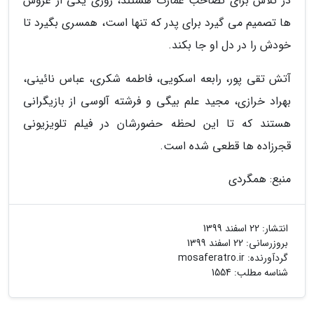
در تلاش برای تصاحب عمارت هستند، روزی یکی از عروس
ها تصمیم می گیرد برای پدر که تنها است، همسری بگیرد تا
خودش را در دل او جا بکند.
آتش تقی پور، رابعه اسکویی، فاطمه شکری، عباس نائینی،
بهراد خرازی، مجید علم بیگی و فرشته آلوسی از بازیگرانی
هستند که تا این لحظه حضورشان در فیلم تلویزیونی
قجرزاده ها قطعی شده است.
منبع: همگردی
انتشار:
22 اسفند 1399
بروزرسانی:
22 اسفند 1399
گردآورنده:
mosaferatro.ir
شناسه مطلب: 1554