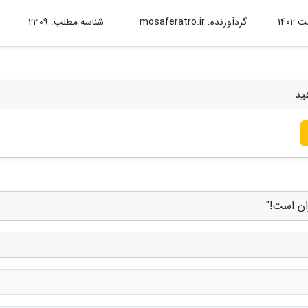
گردآورنده:
mosaferatro.ir
شناسه مطلب: 2309
ید
ان است!"