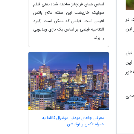
اساس همان فرنچایز ساخته شده یعنی فیلم
سونیک خارپشت این هفته فاتح باکس
داد، در
آفیس است. فیلمی که ممکن است رکورد
این
افتتاحیه فیلمی بر اساس یک بازی ویدیویی
را بزند.
قبل
این
نطور
مدی
معرفی جاهای دیدنی مونترال کانادا به
همراه عکس و لوکیشن