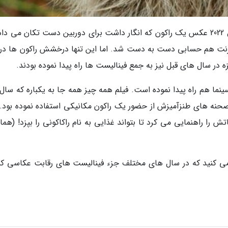
به گزارش فرادید، در آخرین دورۀ این رقابت در سال 2022 عکس یک راکون که انگار داشت برای دوربین دست تکان می 
رنت هم حسابی دست به دست شد. اما این تنها درخشش راکون ها در 
 در سال های قبل نیز به جمع فینالیست ها راه پیدا نموده بودند.
نما هم راه پیدا نموده است. فیلم همه چیز همه جا به یکباره که سال 
 صحنه های طنزآمیزش از حضور یک راکون مکانیکی استفاده نموده بود. 
را راهنمایی می کرد تا بتواند غذایی به نام راکاکونی را بپزد! (هما
ظه می کنید که در سال های مختلف جزء فینالیست های رقابت عکاسی ک