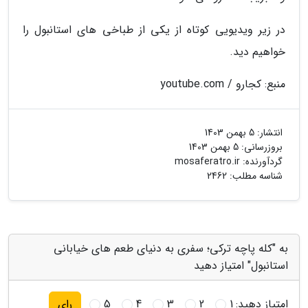
در زیر ویدیویی کوتاه از یکی از طباخی های استانبول را
خواهیم دید.
منبع: کجارو / youtube.com
انتشار:
5 بهمن 1403
بروزرسانی:
5 بهمن 1403
گردآورنده:
mosaferatro.ir
شناسه مطلب: 2462
به "کله پاچه ترکی؛ سفری به دنیای طعم های خیابانی
استانبول" امتیاز دهید
امتیاز دهید:
1
2
3
4
5
رای