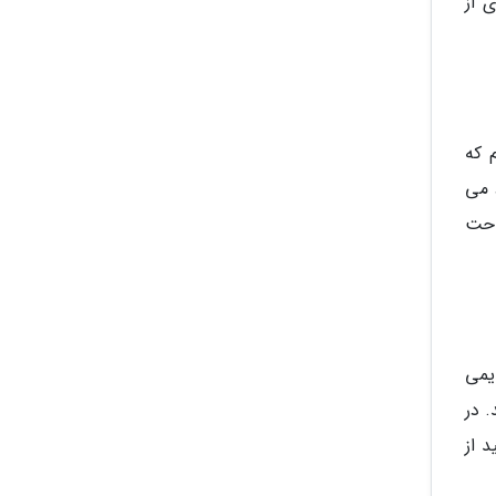
 از
م که
 می
احت
یمی
. در
 از