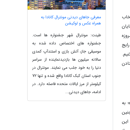
خاب
معرفی جاهای دیدنی مونترال کانادا به
همراه عکس و لوکیشن
یان
طینت: مونترال شهر جشنواره ها است.
وزه
جشنواره های اختصاص داده شده به
ایج
موسیقی جاز، آتش بازی و استندآپ کمدی
نیم.
سالانه میلیون ها بازدیدنماینده از سراسر
تادن
دنیا را به خود جلب می نمایند. مونترال در
جنوب استان کبک کانادا واقع شده و تنها 72
کیلومتر از مرز ایالات متحده فاصله دارد. در
ادامه، جاهای دیدنی...
 به
نین
این