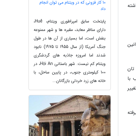
10 کار فزونی که در ویتنام می توان انجام
شته
داد
پایتخت سابق امپراطوری ویتنام، Huế،
دارای مناظر معابد، مقبره ها و شهر ممنوعه
بنفش است، اما بسیاری از آن ها در طول
نین
جنگ آمریکا (از سال 1955 تا 1975) نابود
شدند اما امروزه جاذبه های گردشگری
ویتنام کم نیست. شهر باستانی Hội An، در
تان
100 کیلومتری جنوب، در پایین ساحل، با
 با
خانه های زرد خردلی بازرگانان...
ییر
فته