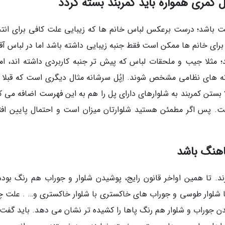
 کمری همواره باید کمربند بسته گردد
عیت باشد؛ درست برعکس لباس خانم ها که زیبایی علت کافی برای انت
ی خانم ها ممکن است فقط جنبه زیبایی داشته باشد اما در لباس آقا
مثلا جیب و ملحقات لباس که پیش تر جنبه کاربردی داشته اند، امر
های نظامی مشخص شوند. اِپُل سرشانه مثال دیگری است که قبلا ر
ا بستن کمربند به شلوارهای دارای پل را هم به این فهرست اضافه می ک
یک انتخاب است. پس اگر مطمئن هستید شلوارتان میزان است و احتمال پایین اف
ماهنگ باشد
د. تا همین اواخر قانون رایج، پوشیدن شلوار و جوراب هم رنگ بوده؛
با شلوار طوسی و جوراب های خاکستری با شلوار خاکستری و… . علت چ
دن جوراب و شلوار هم رنگ پاها را کشیده تر نشان می دهد. باید گفت 