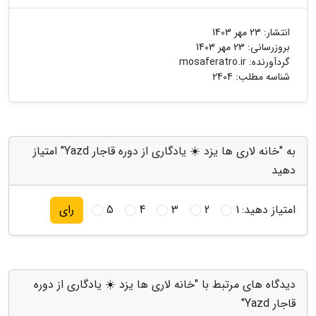
انتشار:
23 مهر 1403
بروزرسانی:
23 مهر 1403
گردآورنده:
mosaferatro.ir
شناسه مطلب: 2404
به "خانه لاری ها یزد ☀️ یادگاری از دوره قاجار Yazd" امتیاز
دهید
امتیاز دهید:
1
2
3
4
5
رای
دیدگاه های مرتبط با "خانه لاری ها یزد ☀️ یادگاری از دوره
قاجار Yazd"