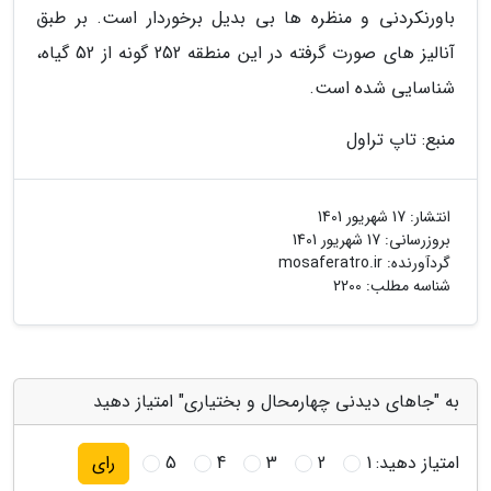
باورنکردنی و منظره ها بی بدیل برخوردار است. بر طبق
آنالیز های صورت گرفته در این منطقه 252 گونه از 52 گیاه،
شناسایی شده است.
منبع: تاپ تراول
انتشار:
17 شهریور 1401
بروزرسانی:
17 شهریور 1401
گردآورنده:
mosaferatro.ir
شناسه مطلب: 2200
به "جاهای دیدنی چهارمحال و بختیاری" امتیاز دهید
امتیاز دهید:
1
2
3
4
5
رای