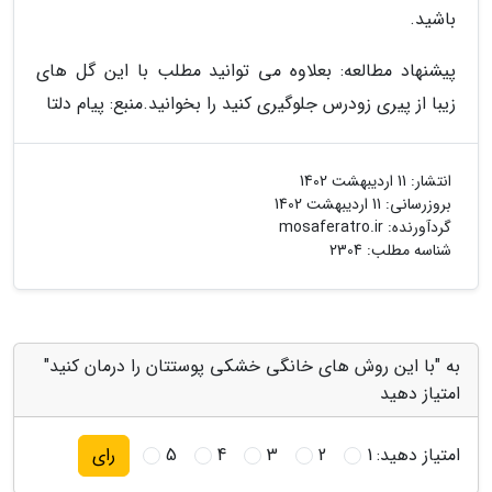
باشید.
پیشنهاد مطالعه: بعلاوه می توانید مطلب با این گل های
زیبا از پیری زودرس جلوگیری کنید را بخوانید.
منبع: پیام دلتا
انتشار:
11 اردیبهشت 1402
بروزرسانی:
11 اردیبهشت 1402
گردآورنده:
mosaferatro.ir
شناسه مطلب: 2304
به "با این روش های خانگی خشکی پوستتان را درمان کنید"
امتیاز دهید
امتیاز دهید:
1
2
3
4
5
رای